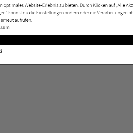
n optimales Website-Erlebnis zu bieten. Durch Klicken auf „Alle A
sburg
Mülheim an der Ruhr
en“ kannst du die Einstellungen ändern oder die Verarbeitungen a
en
Oberhausen
 erneut aufrufen.
senkirchen
Recklinghausen
ssum
gen
Unna
mm
Witten
n