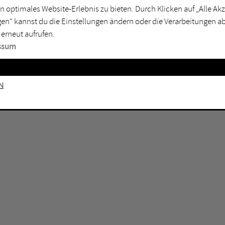
n optimales Website-Erlebnis zu bieten. Durch Klicken auf „Alle A
sburg
Mülheim an der Ruhr
en“ kannst du die Einstellungen ändern oder die Verarbeitungen a
en
Oberhausen
 erneut aufrufen.
senkirchen
Recklinghausen
ssum
gen
Unna
mm
Witten
n