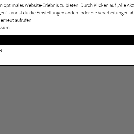
n optimales Website-Erlebnis zu bieten. Durch Klicken auf „Alle A
sburg
Mülheim an der Ruhr
en“ kannst du die Einstellungen ändern oder die Verarbeitungen a
en
Oberhausen
 erneut aufrufen.
senkirchen
Recklinghausen
ssum
gen
Unna
mm
Witten
n