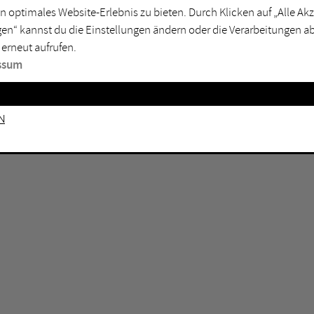
n optimales Website-Erlebnis zu bieten. Durch Klicken auf „Alle A
sburg
Mülheim an der Ruhr
en“ kannst du die Einstellungen ändern oder die Verarbeitungen a
en
Oberhausen
 erneut aufrufen.
senkirchen
Recklinghausen
ssum
gen
Unna
mm
Witten
n