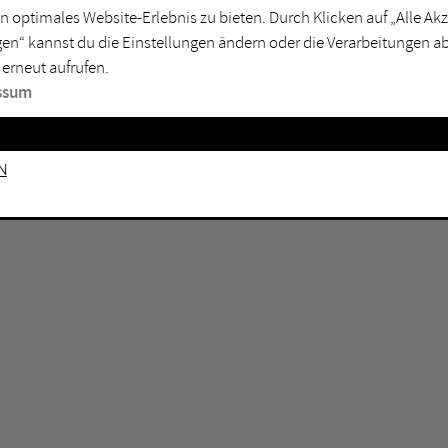
n optimales Website-Erlebnis zu bieten. Durch Klicken auf „Alle A
sburg
Mülheim an der Ruhr
en“ kannst du die Einstellungen ändern oder die Verarbeitungen a
en
Oberhausen
 erneut aufrufen.
senkirchen
Recklinghausen
ssum
gen
Unna
mm
Witten
n