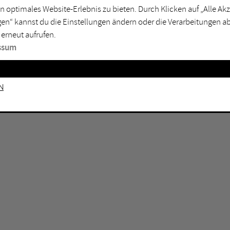
n optimales Website-Erlebnis zu bieten. Durch Klicken auf „Alle A
sburg
Mülheim an der Ruhr
en“ kannst du die Einstellungen ändern oder die Verarbeitungen a
en
Oberhausen
 erneut aufrufen.
senkirchen
Recklinghausen
ssum
gen
Unna
mm
Witten
n