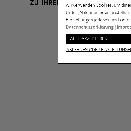
ZU IHRER FILTERAUSWAHL LIE
Installation
Do
Wir verwenden Cookies, um dir ei
Unter „Ablehnen oder Einstellung
Lichtkunst
Dui
Einstellungen jederzeit im Footer
Malerei
Ess
Datenschutzerklärung
|
Impre
Performance
Gel
Alle akzeptieren
Skulptur
Ha
Ablehnen oder Einstellunge
Ha