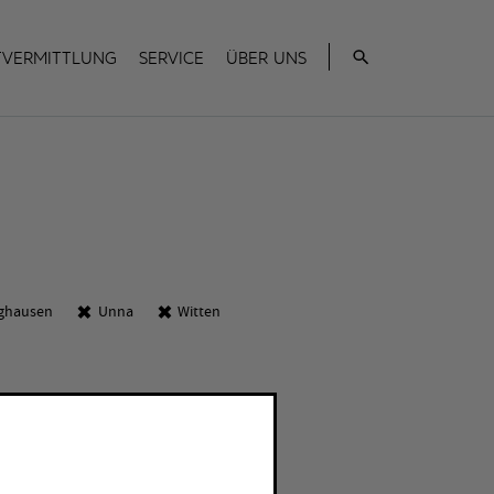
Suche
tvermittlung
Service
Über uns
nghausen
Unna
Witten
R
Schließen Filte
net