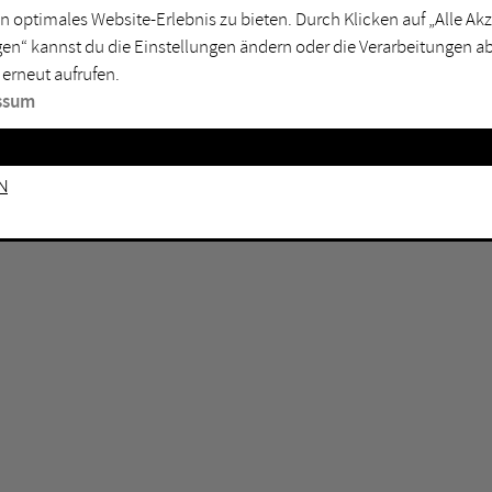
n optimales Website-Erlebnis zu bieten. Durch Klicken auf „Alle A
sburg
Mülheim an der Ruhr
en“ kannst du die Einstellungen ändern oder die Verarbeitungen a
en
Oberhausen
 erneut aufrufen.
senkirchen
Recklinghausen
ssum
gen
Unna
mm
Witten
n