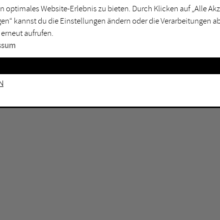
n optimales Website-Erlebnis zu bieten. Durch Klicken auf „Alle A
sburg
Mülheim an der Ruhr
en“ kannst du die Einstellungen ändern oder die Verarbeitungen a
en
Oberhausen
 erneut aufrufen.
senkirchen
Recklinghausen
ssum
gen
Unna
mm
Witten
n