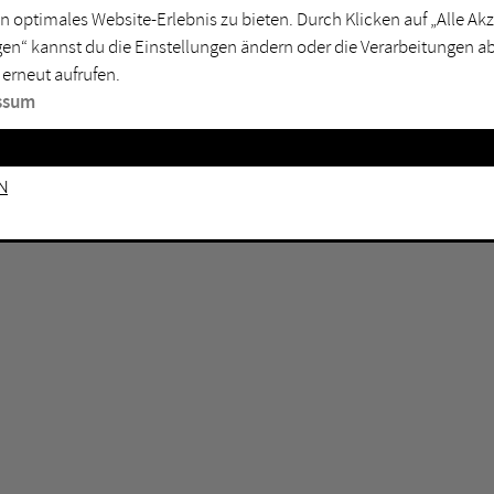
n optimales Website-Erlebnis zu bieten. Durch Klicken auf „Alle A
sburg
Mülheim an der Ruhr
en“ kannst du die Einstellungen ändern oder die Verarbeitungen a
en
Oberhausen
 erneut aufrufen.
senkirchen
Recklinghausen
ssum
gen
Unna
mm
Witten
n