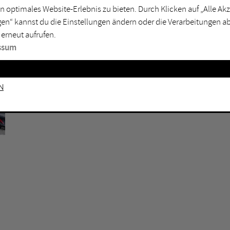
n optimales Website-Erlebnis zu bieten. Durch Klicken auf „Alle A
sburg
Mülheim an der Ruhr
en“ kannst du die Einstellungen ändern oder die Verarbeitungen a
en
Oberhausen
 erneut aufrufen.
senkirchen
Recklinghausen
ssum
gen
Unna
mm
Witten
n