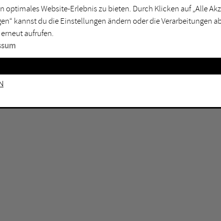
n optimales Website-Erlebnis zu bieten. Durch Klicken auf „Alle A
sburg
Mülheim an der Ruhr
en“ kannst du die Einstellungen ändern oder die Verarbeitungen a
en
Oberhausen
 erneut aufrufen.
senkirchen
Recklinghausen
ssum
gen
Unna
mm
Witten
n