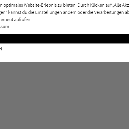
n optimales Website-Erlebnis zu bieten. Durch Klicken auf „Alle A
sburg
Mülheim an der Ruhr
en“ kannst du die Einstellungen ändern oder die Verarbeitungen a
en
Oberhausen
 erneut aufrufen.
senkirchen
Recklinghausen
ssum
gen
Unna
mm
Witten
n