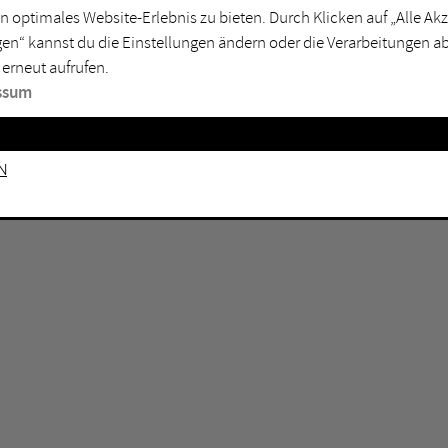
n optimales Website-Erlebnis zu bieten. Durch Klicken auf „Alle A
sburg
Mülheim an der Ruhr
en“ kannst du die Einstellungen ändern oder die Verarbeitungen a
en
Oberhausen
 erneut aufrufen.
senkirchen
Recklinghausen
ssum
gen
Unna
mm
Witten
n