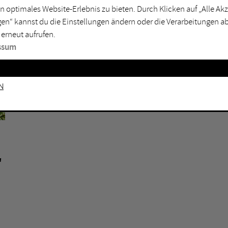
n optimales Website-Erlebnis zu bieten. Durch Klicken auf „Alle A
sburg
Mülheim an der Ruhr
en“ kannst du die Einstellungen ändern oder die Verarbeitungen a
en
Oberhausen
 erneut aufrufen.
senkirchen
Recklinghausen
ssum
gen
Unna
mm
Witten
HERNE
n
FLOTTMANN-HALLEN HERNE
,