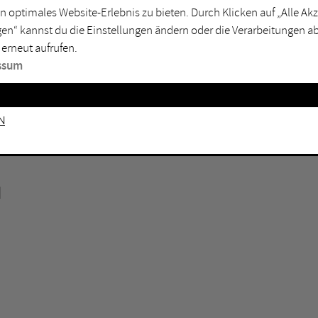
n optimales Website-Erlebnis zu bieten. Durch Klicken auf „Alle A
sburg
Mülheim an der Ruhr
en“ kannst du die Einstellungen ändern oder die Verarbeitungen a
en
Oberhausen
 erneut aufrufen.
senkirchen
Recklinghausen
ssum
gen
Unna
mm
Witten
n
N