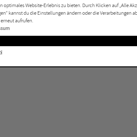
n optimales Website-Erlebnis zu bieten. Durch Klicken auf „Alle A
sburg
Mülheim an der Ruhr
en“ kannst du die Einstellungen ändern oder die Verarbeitungen a
en
Oberhausen
 erneut aufrufen.
senkirchen
Recklinghausen
ssum
gen
Unna
mm
Witten
n