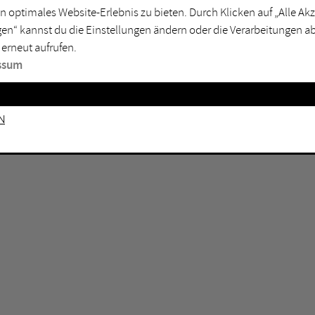
n optimales Website-Erlebnis zu bieten. Durch Klicken auf „Alle A
sburg
Mülheim an der Ruhr
en“ kannst du die Einstellungen ändern oder die Verarbeitungen a
en
Oberhausen
 erneut aufrufen.
senkirchen
Recklinghausen
ssum
gen
Unna
mm
Witten
n