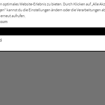
n optimales Website-Erlebnis zu bieten. Durch Klicken auf „Alle A
sburg
Mülheim an der Ruhr
en“ kannst du die Einstellungen ändern oder die Verarbeitungen a
en
Oberhausen
 erneut aufrufen.
senkirchen
Recklinghausen
ssum
gen
Unna
mm
Witten
n