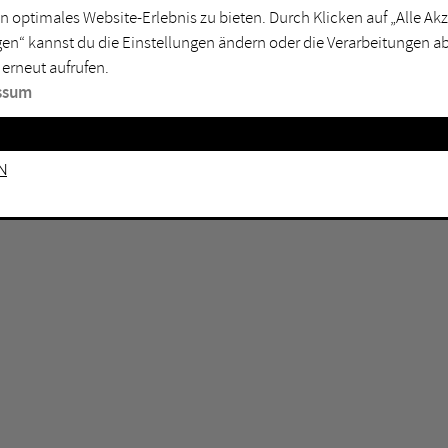
n optimales Website-Erlebnis zu bieten. Durch Klicken auf „Alle A
sburg
Mülheim an der Ruhr
en“ kannst du die Einstellungen ändern oder die Verarbeitungen a
en
Oberhausen
 erneut aufrufen.
senkirchen
Recklinghausen
ssum
gen
Unna
mm
Witten
n