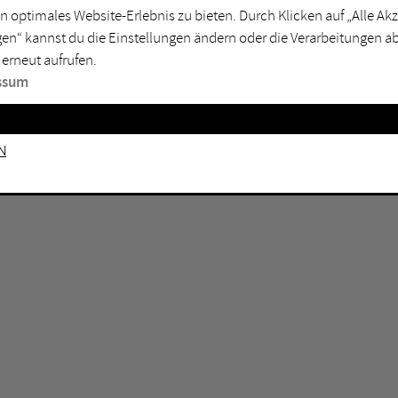
n optimales Website-Erlebnis zu bieten. Durch Klicken auf „Alle A
sburg
Mülheim an der Ruhr
en“ kannst du die Einstellungen ändern oder die Verarbeitungen a
en
Oberhausen
 erneut aufrufen.
senkirchen
Recklinghausen
ssum
gen
Unna
mm
Witten
n