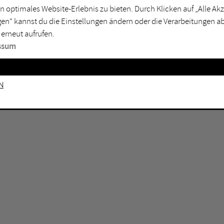
n optimales Website-Erlebnis zu bieten. Durch Klicken auf „Alle A
sburg
Mülheim an der Ruhr
en“ kannst du die Einstellungen ändern oder die Verarbeitungen a
en
Oberhausen
 erneut aufrufen.
senkirchen
Recklinghausen
ssum
gen
Unna
mm
Witten
n