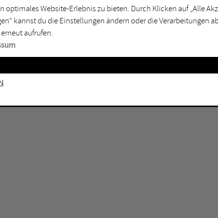
n optimales Website-Erlebnis zu bieten. Durch Klicken auf „Alle A
sburg
Mülheim an der Ruhr
en“ kannst du die Einstellungen ändern oder die Verarbeitungen a
en
Oberhausen
 erneut aufrufen.
senkirchen
Recklinghausen
ssum
gen
Unna
mm
Witten
n