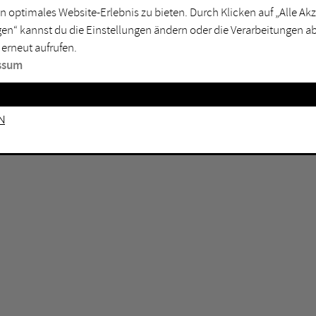
n optimales Website-Erlebnis zu bieten. Durch Klicken auf „Alle A
sburg
Mülheim an der Ruhr
en“ kannst du die Einstellungen ändern oder die Verarbeitungen a
en
Oberhausen
 erneut aufrufen.
senkirchen
Recklinghausen
ssum
gen
Unna
mm
Witten
n