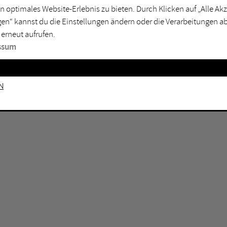
GEN KEINE ERGEBNISSE VOR.
rtmund
Marl
n optimales Website-Erlebnis zu bieten. Durch Klicken auf „Alle A
en“ kannst du die Einstellungen ändern oder die Verarbeitungen a
sburg
Mülheim an der Ruhr
 erneut aufrufen.
en
Oberhausen
ssum
senkirchen
Recklinghausen
gen
Unna
n
mm
Witten