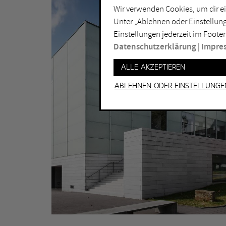
Wir verwenden Cookies, um dir ei
Lichtkunst
Dui
Unter „Ablehnen oder Einstellung
Malerei
Ess
Einstellungen jederzeit im Footer
Performance
Gel
Datenschutzerklärung
|
Impre
Skulptur
Ha
Alle akzeptieren
Ha
Ablehnen oder Einstellunge