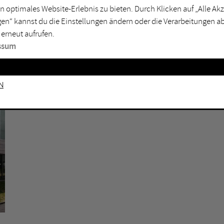
n optimales Website-Erlebnis zu bieten. Durch Klicken auf „Alle A
sburg
Mülheim an der Ruhr
en“ kannst du die Einstellungen ändern oder die Verarbeitungen a
en
Oberhausen
 erneut aufrufen.
senkirchen
Recklinghausen
ssum
gen
Unna
mm
Witten
n