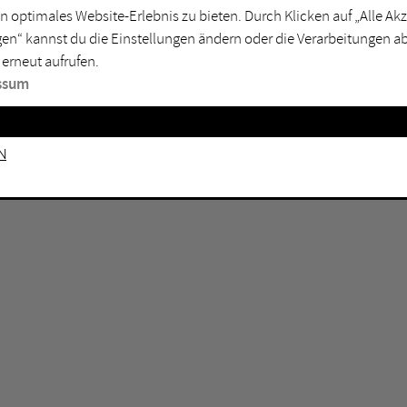
n optimales Website-Erlebnis zu bieten. Durch Klicken auf „Alle A
sburg
Mülheim an der Ruhr
en“ kannst du die Einstellungen ändern oder die Verarbeitungen a
en
Oberhausen
 erneut aufrufen.
senkirchen
Recklinghausen
ssum
gen
Unna
mm
Witten
n