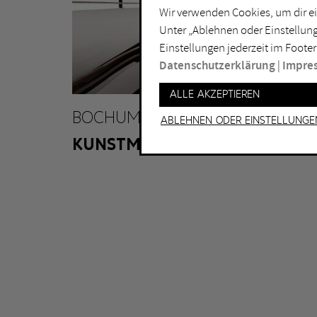
Wir verwenden Cookies, um dir ei
Lichtkunst
Dui
Unter „Ablehnen oder Einstellung
Malerei
Ess
Einstellungen jederzeit im Footer
Performance
Gel
Datenschutzerklärung
|
Impre
Skulptur
Ha
Alle akzeptieren
Ha
BOCHUM
Ablehnen oder Einstellunge
KUNSTMUSEUM BOCHUM