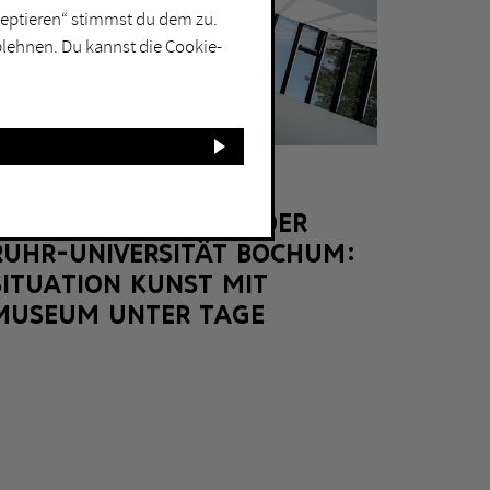
kzeptieren“ stimmst du dem zu.
blehnen. Du kannst die Cookie-
BOCHUM
KUNSTSAMMLUNGEN DER
RUHR-UNIVERSITÄT BOCHUM:
SITUATION KUNST MIT
MUSEUM UNTER TAGE