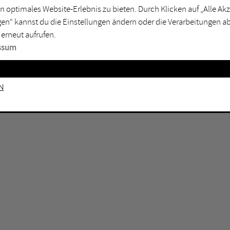
n optimales Website-Erlebnis zu bieten. Durch Klicken auf „Alle A
sburg
Mülheim an der Ruhr
en“ kannst du die Einstellungen ändern oder die Verarbeitungen a
en
Oberhausen
 erneut aufrufen.
senkirchen
Recklinghausen
ssum
gen
Unna
mm
Witten
n