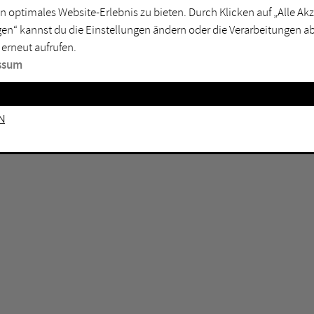
n optimales Website-Erlebnis zu bieten. Durch Klicken auf „Alle A
sburg
Mülheim an der Ruhr
en“ kannst du die Einstellungen ändern oder die Verarbeitungen a
en
Oberhausen
 erneut aufrufen.
senkirchen
Recklinghausen
ssum
gen
Unna
mm
Witten
n