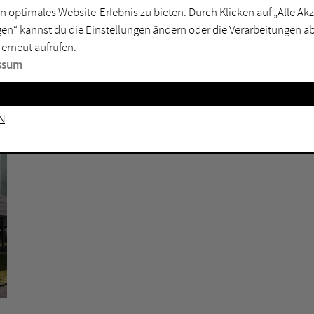
n optimales Website-Erlebnis zu bieten. Durch Klicken auf „Alle A
sburg
Mülheim an der Ruhr
en“ kannst du die Einstellungen ändern oder die Verarbeitungen a
en
Oberhausen
 erneut aufrufen.
senkirchen
Recklinghausen
ssum
gen
Unna
mm
Witten
n