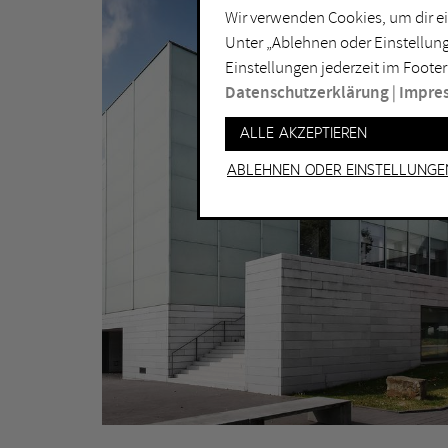
Wir verwenden Cookies, um dir ei
Lichtkunst
Dui
Unter „Ablehnen oder Einstellung
Malerei
Ess
Einstellungen jederzeit im Footer
Performance
Gel
Datenschutzerklärung
|
Impre
Skulptur
Ha
Alle akzeptieren
Ha
Ablehnen oder Einstellunge