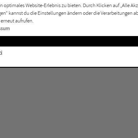
n optimales Website-Erlebnis zu bieten. Durch Klicken auf „Alle A
sburg
Mülheim an der Ruhr
en“ kannst du die Einstellungen ändern oder die Verarbeitungen a
en
Oberhausen
 erneut aufrufen.
senkirchen
Recklinghausen
ssum
gen
Unna
mm
Witten
n