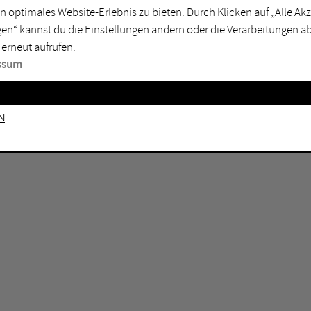
n optimales Website-Erlebnis zu bieten. Durch Klicken auf „Alle A
sburg
Mülheim an der Ruhr
en“ kannst du die Einstellungen ändern oder die Verarbeitungen a
en
Oberhausen
 erneut aufrufen.
senkirchen
Recklinghausen
ssum
gen
Unna
mm
Witten
n