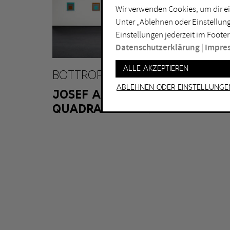
Wir verwenden Cookies, um dir ei
Lichtkunst
Dui
Unter „Ablehnen oder Einstellung
Malerei
Ess
Einstellungen jederzeit im Footer
Performance
Gel
Datenschutzerklärung
|
Impre
Skulptur
Ha
Alle akzeptieren
BOTTROP
Ha
Ablehnen oder Einstellunge
JOSEF ALBERS MUSEUM
QUADRAT BOTTROP