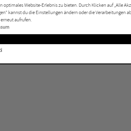
n optimales Website-Erlebnis zu bieten. Durch Klicken auf „Alle A
sburg
Mülheim an der Ruhr
en“ kannst du die Einstellungen ändern oder die Verarbeitungen a
en
Oberhausen
 erneut aufrufen.
senkirchen
Recklinghausen
ssum
gen
Unna
mm
Witten
n