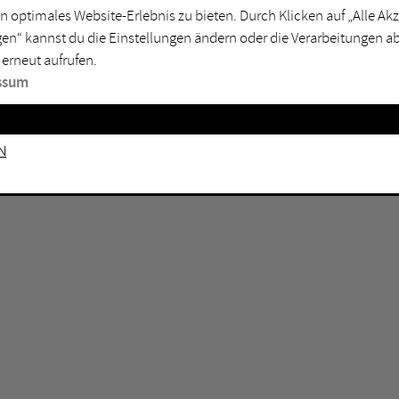
n optimales Website-Erlebnis zu bieten. Durch Klicken auf „Alle A
sburg
Mülheim an der Ruhr
en“ kannst du die Einstellungen ändern oder die Verarbeitungen a
en
Oberhausen
 erneut aufrufen.
senkirchen
Recklinghausen
ssum
gen
Unna
mm
Witten
n