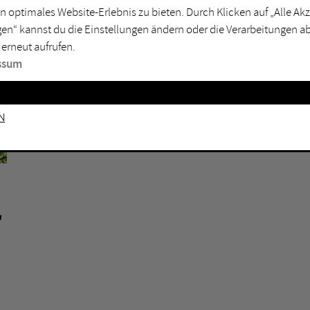
n optimales Website-Erlebnis zu bieten. Durch Klicken auf „Alle A
sburg
Mülheim an der Ruhr
en“ kannst du die Einstellungen ändern oder die Verarbeitungen a
en
Oberhausen
 erneut aufrufen.
senkirchen
Recklinghausen
ssum
gen
Unna
mm
Witten
HERNE
n
FLOTTMANN-HALLEN HERNE
,