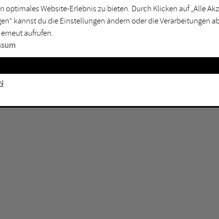
n optimales Website-Erlebnis zu bieten. Durch Klicken auf „Alle A
sburg
Mülheim an der Ruhr
en“ kannst du die Einstellungen ändern oder die Verarbeitungen a
en
Oberhausen
 erneut aufrufen.
senkirchen
Recklinghausen
ssum
gen
Unna
mm
Witten
n