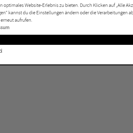
n optimales Website-Erlebnis zu bieten. Durch Klicken auf „Alle A
sburg
Mülheim an der Ruhr
en“ kannst du die Einstellungen ändern oder die Verarbeitungen a
en
Oberhausen
 erneut aufrufen.
senkirchen
Recklinghausen
ssum
gen
Unna
mm
Witten
n