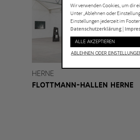
Wir verwenden Cookies, um dir ei
Lichtkunst
Dui
Unter „Ablehnen oder Einstellung
Malerei
Ess
Einstellungen jederzeit im Footer
Performance
Gel
Datenschutzerklärung
|
Impre
Skulptur
Ha
Alle akzeptieren
Ha
Ablehnen oder Einstellunge
HERNE
FLOTTMANN-HALLEN HERNE