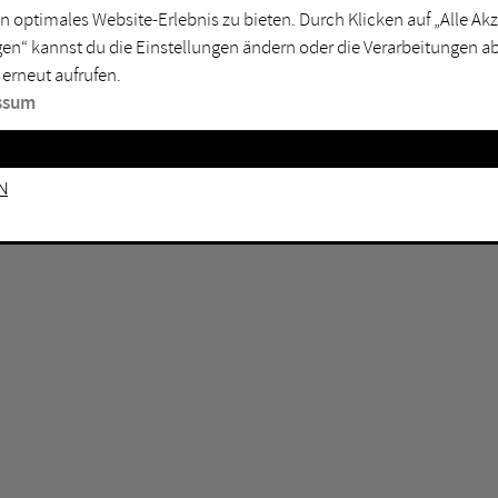
n optimales Website-Erlebnis zu bieten. Durch Klicken auf „Alle A
sburg
Mülheim an der Ruhr
en“ kannst du die Einstellungen ändern oder die Verarbeitungen a
en
Oberhausen
 erneut aufrufen.
senkirchen
Recklinghausen
ssum
gen
Unna
mm
Witten
n