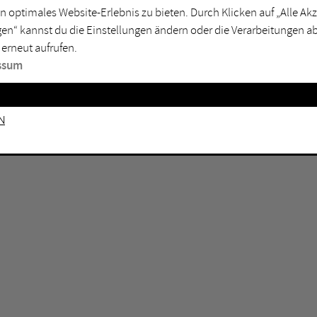
n optimales Website-Erlebnis zu bieten. Durch Klicken auf „Alle A
sburg
Mülheim an der Ruhr
en“ kannst du die Einstellungen ändern oder die Verarbeitungen a
en
Oberhausen
 erneut aufrufen.
senkirchen
Recklinghausen
ssum
gen
Unna
mm
Witten
n