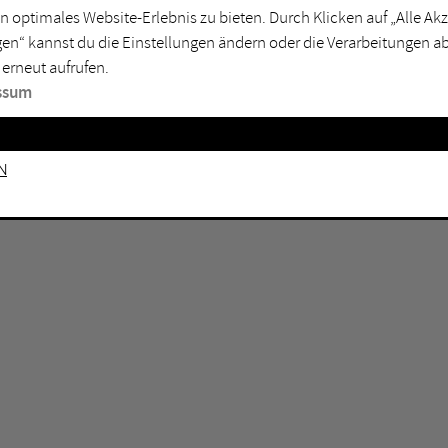
GEN KEINE ERGEBNISSE VOR.
rtmund
Marl
n optimales Website-Erlebnis zu bieten. Durch Klicken auf „Alle A
en“ kannst du die Einstellungen ändern oder die Verarbeitungen a
sburg
Mülheim an der Ruhr
 erneut aufrufen.
en
Oberhausen
ssum
senkirchen
Recklinghausen
gen
Unna
n
mm
Witten