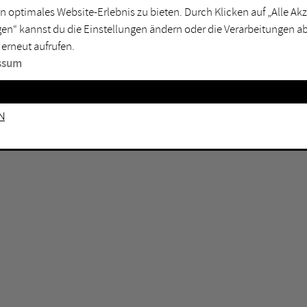
n optimales Website-Erlebnis zu bieten. Durch Klicken auf „Alle A
sburg
Mülheim an der Ruhr
en“ kannst du die Einstellungen ändern oder die Verarbeitungen a
en
Oberhausen
 erneut aufrufen.
senkirchen
Recklinghausen
ssum
gen
Unna
mm
Witten
n