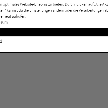
n optimales Website-Erlebnis zu bieten. Durch Klicken auf „Alle A
sburg
Mülheim an der Ruhr
en“ kannst du die Einstellungen ändern oder die Verarbeitungen a
en
Oberhausen
 erneut aufrufen.
senkirchen
Recklinghausen
ssum
gen
Unna
mm
Witten
n