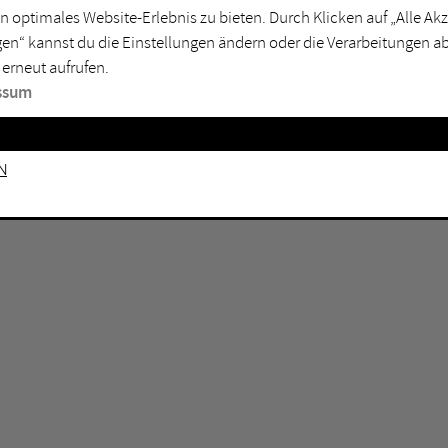
GEN KEINE ERGEBNISSE VOR.
rtmund
Marl
n optimales Website-Erlebnis zu bieten. Durch Klicken auf „Alle A
en“ kannst du die Einstellungen ändern oder die Verarbeitungen a
sburg
Mülheim an der Ruhr
 erneut aufrufen.
en
Oberhausen
ssum
senkirchen
Recklinghausen
gen
Unna
n
mm
Witten