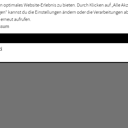
n optimales Website-Erlebnis zu bieten. Durch Klicken auf „Alle A
sburg
Mülheim an der Ruhr
en“ kannst du die Einstellungen ändern oder die Verarbeitungen a
en
Oberhausen
 erneut aufrufen.
senkirchen
Recklinghausen
ssum
gen
Unna
mm
Witten
n