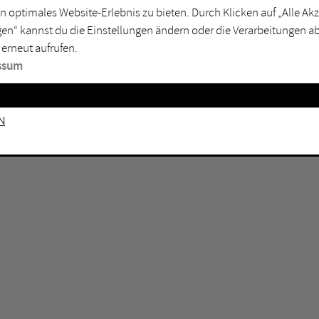
n optimales Website-Erlebnis zu bieten. Durch Klicken auf „Alle A
sburg
Mülheim an der Ruhr
en“ kannst du die Einstellungen ändern oder die Verarbeitungen a
en
Oberhausen
 erneut aufrufen.
senkirchen
Recklinghausen
ssum
gen
Unna
mm
Witten
n