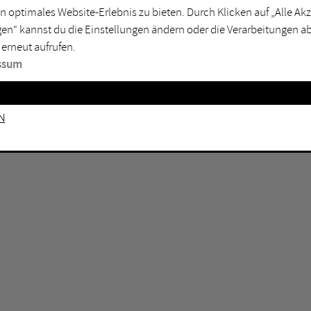
n optimales Website-Erlebnis zu bieten. Durch Klicken auf „Alle A
sburg
Mülheim an der Ruhr
en“ kannst du die Einstellungen ändern oder die Verarbeitungen a
en
Oberhausen
 erneut aufrufen.
senkirchen
Recklinghausen
ssum
gen
Unna
mm
Witten
n