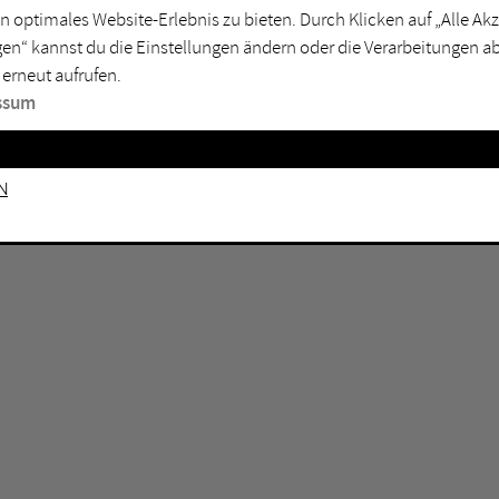
n optimales Website-Erlebnis zu bieten. Durch Klicken auf „Alle A
sburg
Mülheim an der Ruhr
en“ kannst du die Einstellungen ändern oder die Verarbeitungen a
en
Oberhausen
 erneut aufrufen.
senkirchen
Recklinghausen
ssum
gen
Unna
mm
Witten
n