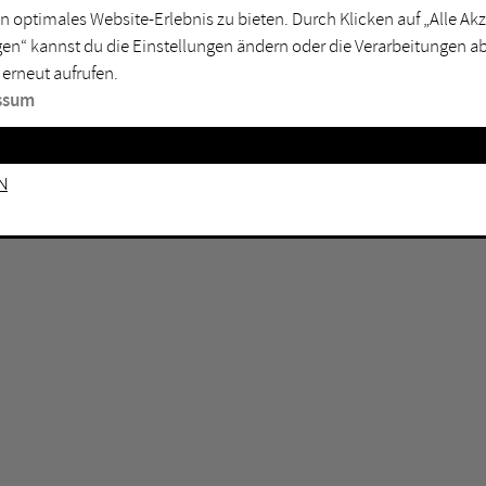
n optimales Website-Erlebnis zu bieten. Durch Klicken auf „Alle A
sburg
Mülheim an der Ruhr
en“ kannst du die Einstellungen ändern oder die Verarbeitungen a
en
Oberhausen
 erneut aufrufen.
senkirchen
Recklinghausen
ssum
gen
Unna
mm
Witten
n