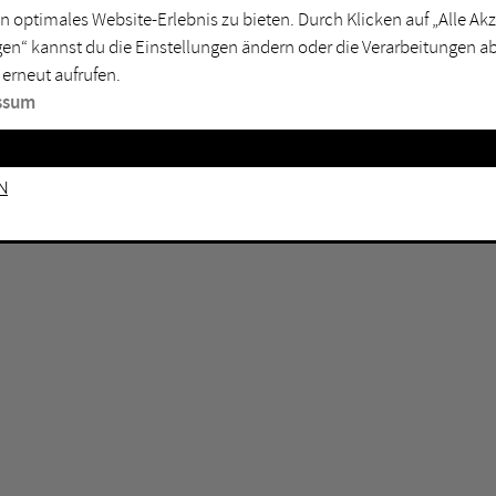
GEN KEINE ERGEBNISSE VOR.
rtmund
Marl
n optimales Website-Erlebnis zu bieten. Durch Klicken auf „Alle A
en“ kannst du die Einstellungen ändern oder die Verarbeitungen a
sburg
Mülheim an der Ruhr
 erneut aufrufen.
en
Oberhausen
ssum
senkirchen
Recklinghausen
gen
Unna
n
mm
Witten